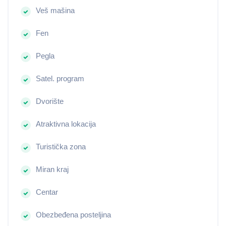
Veš mašina
Fen
Pegla
Satel. program
Dvorište
Atraktivna lokacija
Turistička zona
Miran kraj
Centar
Obezbeđena posteljina