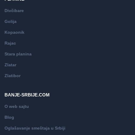
Divčibare
Golija
Kopaonik
Rajac
Stara planina
Zlatar
Zlatibor
BANJE-SRBIJE.COM
O web sajtu
Blog
Oglašavanje smeštaja u Srbiji