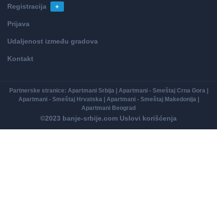
Registracija
+
Prijava
Udaljenost između gradova
Kontakt
Partnerske stranice:
Apartmani Srbija
|
Apartmani - Smeštaj Crna Gora
|
Apartmani - Smeštaj Hrvatska
|
Apartmani - Smeštaj Makedonija
|
Apartmani Beograd
©2023 banje-srbije.com
Uslovi korišćenja