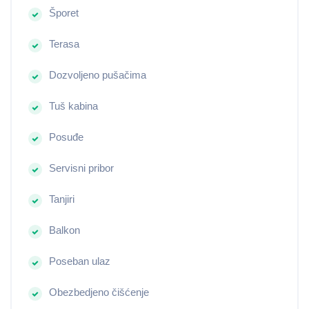
Šporet
Terasa
Dozvoljeno pušačima
Tuš kabina
Posuđe
Servisni pribor
Tanjiri
Balkon
Poseban ulaz
Obezbedjeno čišćenje