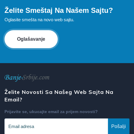
Želite Smeštaj Na Našem Sajtu?
Oglasite smešta na novo web sajtu.
Oglašavanje
Želite Novosti Sa Našeg Web Sajta Na
Email?
Prijavite se, ukucajte email za prijem novosti?
Pošalji