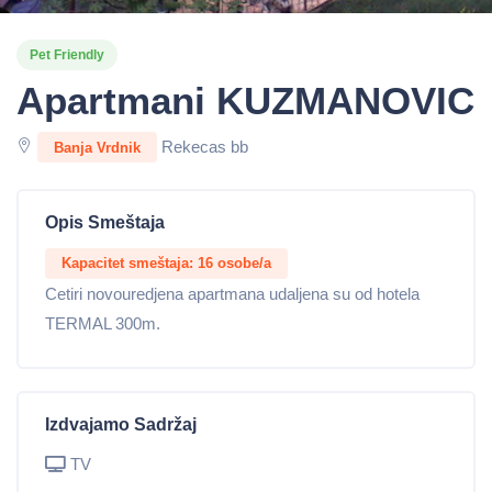
Pet Friendly
Apartmani KUZMANOVIC
Rekecas bb
Banja Vrdnik
Opis Smeštaja
Kapacitet smeštaja: 16 osobe/a
Cetiri novouredjena apartmana udaljena su od hotela
TERMAL 300m.
Izdvajamo Sadržaj
TV