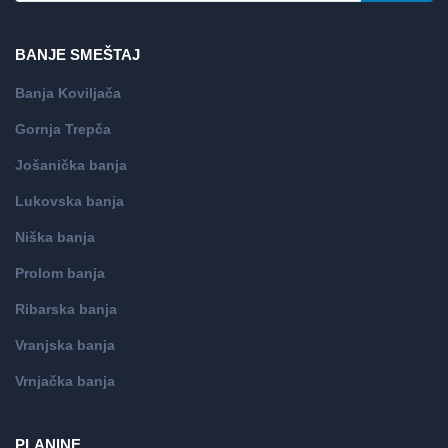
BANJE SMEŠTAJ
Banja Koviljača
Gornja Trepča
Jošanička banja
Lukovska banja
Niška banja
Prolom banja
Ribarska banja
Vranjska banja
Vrnjačka banja
PLANINE