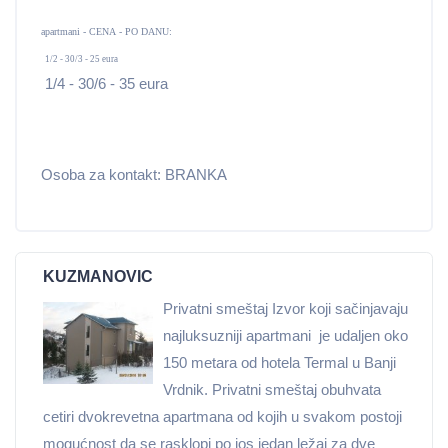
apartmani - CENA
- PO
DAN
U
:
1/2 - 30/3 - 25 eura
1/4 - 30/6 - 35 eura
Osoba za kontakt: BRANKA
KUZMANOVIC
Privatni smeštaj Izvor koji sačinjavaju
najluksuzniji apartmani je udaljen oko
150 metara od hotela Termal u Banji
Vrdnik. Privatni smeštaj obuhvata
cetiri dvokrevetna apartmana od kojih u svakom postoji
mogućnost da se rasklopi po jos jedan ležaj za dve