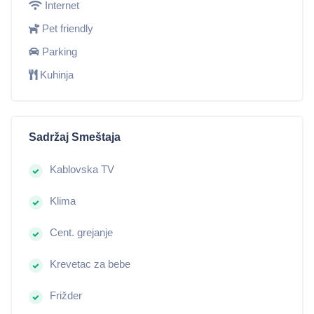
Internet
Pet friendly
Parking
Kuhinja
Sadržaj Smeštaja
Kablovska TV
Klima
Cent. grejanje
Krevetac za bebe
Frižder