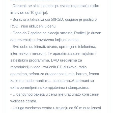
- Dorucak se sluzi po principu svedskog stola(u koliko
ima vise od 10 gostiju).
- Boravisna taksa iznosi 50RSD, osiguranje gostiju 5
RSD i nisu ukljuceni u cenu.
- Deca do 7 godine ne placaju smestaj.Roditelj je duzan
da prezentuje zdravstvenu knjizicu deteta.
- Sve sobe su klimatizovane, opremljene telefonima,
interneskom mrezom, Tv aparatima sa zemaljskim i
satelitskim programima, DVD uredjajima za
reprodukciju video i zvucnih CD diskova, radio
aparatima, sefom za dragocenosti, mini barom, fenom
za kosu, bade mantilima, papucama..Apartmani su
extra opremljeni sa kompjuterima i stampacima.
- U osnovnog paketa u cenu nije uracunato koriscenje
wellness centra.
- Usluga weelness centra u trajanju od 90 minuta iznosi