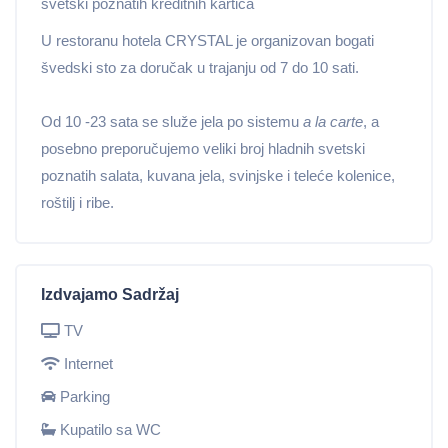
svetski poznatih kreditnih kartica
U restoranu hotela CRYSTAL je organizovan bogati
švedski sto za doručak u trajanju od 7 do 10 sati.
Od 10 -23 sata se služe jela po sistemu
a la carte
, a
posebno preporučujemo veliki broj hladnih svetski
poznatih salata, kuvana jela, svinjske i teleće kolenice,
roštilj i ribe.
Izdvajamo Sadržaj
TV
Internet
Parking
Kupatilo sa WC