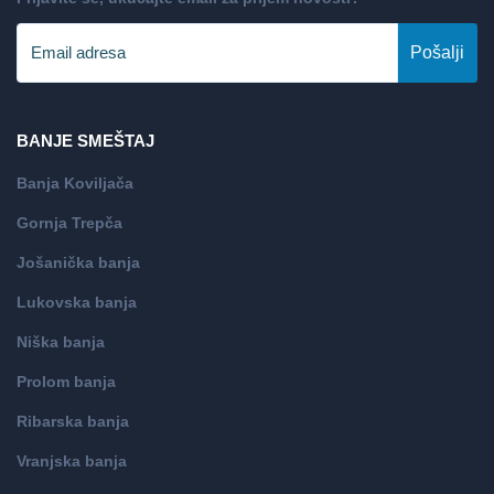
Pošalji
BANJE SMEŠTAJ
Banja Koviljača
Gornja Trepča
Jošanička banja
Lukovska banja
Niška banja
Prolom banja
Ribarska banja
Vranjska banja