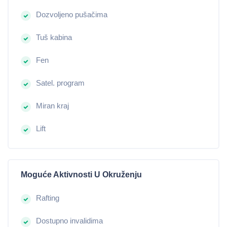
Dozvoljeno pušačima
Tuš kabina
Fen
Satel. program
Miran kraj
Lift
Moguće Aktivnosti U Okruženju
Rafting
Dostupno invalidima