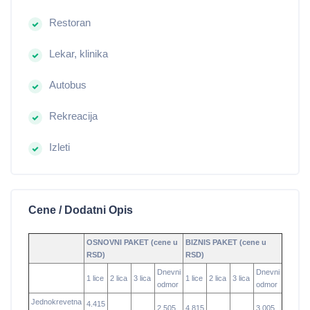
Restoran
Lekar, klinika
Autobus
Rekreacija
Izleti
Cene / Dodatni Opis
OSNOVNI PAKET (cene u
BIZNIS PAKET (cene u
RSD)
RSD)
Dnevni
Dnevni
1 lice
2 lica
3 lica
1 lice
2 lica
3 lica
odmor
odmor
Jednokrevetna
4.415
2.505
4.815
3.005