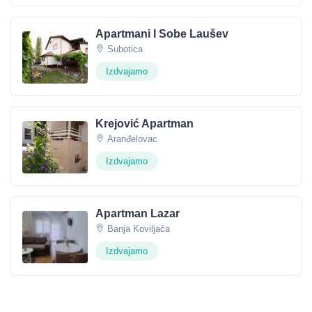
Apartmani I Sobe Laušev
Subotica
Izdvajamo
Krejović Apartman
Aranđelovac
Izdvajamo
Apartman Lazar
Banja Koviljača
Izdvajamo