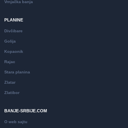
Vrnjačka banja
PLANINE
Divčibare
Golija
Kopaonik
Rajac
Stara planina
Zlatar
Zlatibor
BANJE-SRBIJE.COM
O web sajtu