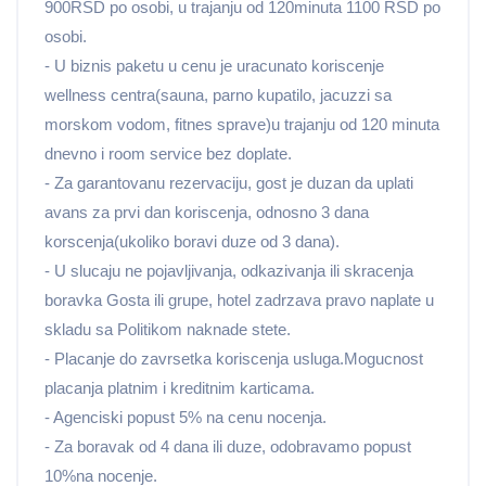
900RSD po osobi, u trajanju od 120minuta 1100 RSD po
osobi.
- U biznis paketu u cenu je uracunato koriscenje
wellness centra(sauna, parno kupatilo, jacuzzi sa
morskom vodom, fitnes sprave)u trajanju od 120 minuta
dnevno i room service bez doplate.
- Za garantovanu rezervaciju, gost je duzan da uplati
avans za prvi dan koriscenja, odnosno 3 dana
korscenja(ukoliko boravi duze od 3 dana).
- U slucaju ne pojavljivanja, odkazivanja ili skracenja
boravka Gosta ili grupe, hotel zadrzava pravo naplate u
skladu sa Politikom naknade stete.
- Placanje do zavrsetka koriscenja usluga.Mogucnost
placanja platnim i kreditnim karticama.
- Agenciski popust 5% na cenu nocenja.
- Za boravak od 4 dana ili duze, odobravamo popust
10%na nocenje.