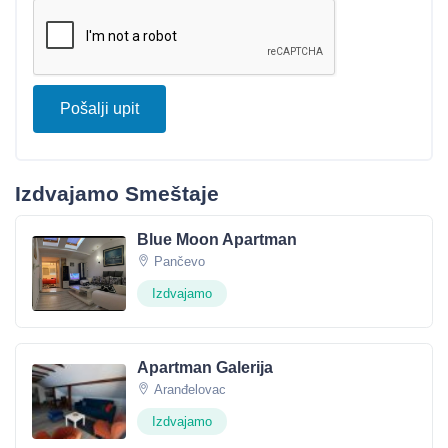
Pošalji upit
Izdvajamo Smeštaje
Blue Moon Apartman
Pančevo
Izdvajamo
Apartman Galerija
Aranđelovac
Izdvajamo