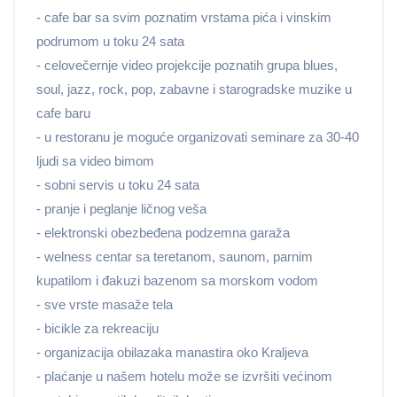
- cafe bar sa svim poznatim vrstama pića i vinskim
podrumom u toku 24 sata
- celovečernje video projekcije poznatih grupa blues,
soul, jazz, rock, pop, zabavne i starogradske muzike u
cafe baru
- u restoranu je moguće organizovati seminare za 30-40
ljudi sa video bimom
- sobni servis u toku 24 sata
- pranje i peglanje ličnog veša
- elektronski obezbeđena podzemna garaža
- welness centar sa teretanom, saunom, parnim
kupatilom i đakuzi bazenom sa morskom vodom
- sve vrste masaže tela
- bicikle za rekreaciju
- organizacija obilazaka manastira oko Kraljeva
- plaćanje u našem hotelu može se izvršiti većinom