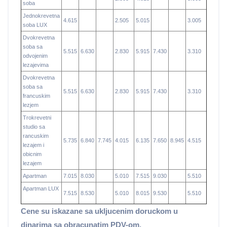
soba
Jednokrevetna
4.615
2.505
5.015
3.005
soba LUX
Dvokrevetna
soba sa
5.515
6.630
2.830
5.915
7.430
3.310
odvojenim
lezajevima
Dvokrevetna
soba sa
5.515
6.630
2.830
5.915
7.430
3.310
francuskim
lezjem
Trokrevetni
studio sa
rancuskim
5.735
6.840
7.745
4.015
6.135
7.650
8.945
4.515
lezajem i
obicnim
lezajem
Apartman
7.015
8.030
5.010
7.515
9.030
5.510
Apartman LUX
7.515
8.530
5.010
8.015
9.530
5.510
Cene su iskazane sa ukljucenim doruckom u
dinarima sa obracunatim PDV-om.