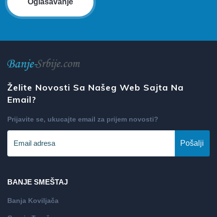
Oglašavanje
Želite Novosti Sa Našeg Web Sajta Na
Email?
Prijavite se, ukucajte email za prijem novosti?
Pošalji
BANJE SMEŠTAJ
Banja Koviljača