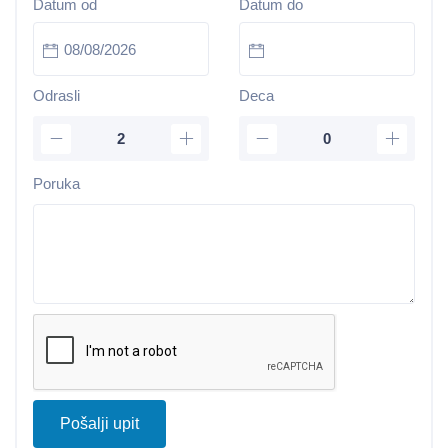
Datum od
Datum do
Odrasli
Deca
Poruka
Pošalji upit