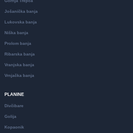
Gornja Trepča
Jošanička banja
Lukovska banja
Niška banja
Prolom banja
Ribarska banja
Vranjska banja
Vrnjačka banja
PLANINE
Divčibare
Golija
Kopaonik