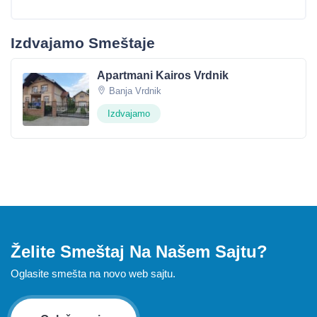
Izdvajamo Smeštaje
Apartmani Kairos Vrdnik
Banja Vrdnik
Izdvajamo
Želite Smeštaj Na Našem Sajtu?
Oglasite smešta na novo web sajtu.