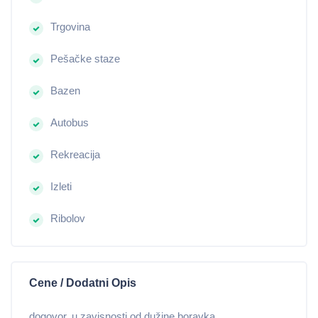
Trgovina
Pešačke staze
Bazen
Autobus
Rekreacija
Izleti
Ribolov
Cene / Dodatni Opis
dogovor, u zavisnosti od dužine boravka.