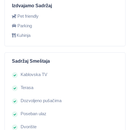
Izdvajamo Sadržaj
Pet friendly
Parking
Kuhinja
Sadržaj Smeštaja
Kablovska TV
Terasa
Dozvoljeno pušačima
Poseban ulaz
Dvorište