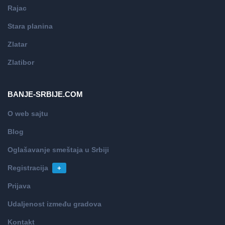
Rajac
Stara planina
Zlatar
Zlatibor
BANJE-SRBIJE.COM
O web sajtu
Blog
Oglašavanje smeštaja u Srbiji
Registracija
+
Prijava
Udaljenost između gradova
Kontakt