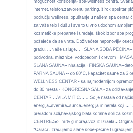
mogućnost korišćenja- spa-wellness centra. Svaka sob
internet, telefon,zatvorenu parking, širok spektar p
području wellness, opuštanje u našem spa centar će v
za vaše telo i dušu i sve to u vrlo udodnom ambijentu.
kozmetičke preparate i uređaje, širok izbor spa progr
poželeće da se vrate. Doživećete neponovljiv osećaj
gradu. …Naše usluge… · SLANA SOBA PECINA-- 
podvodna, mlaznice, vodopadom I crevom · MASAŽ
SLANA SAUNA--inhalacija · FINSKA SAUNA--detok
PARNA SAUNA -- do 80°C, kapacitet saune za 3 
WELLNESS CENTAR - sa najmodernijom opremom 
do 30 mesta · KONGRESNA SALA - za održavanje 
CENTAR …VILA MITIĆ… …So je nastala od najčistij
energija..svemira..sunca..energija minerala koji 
preradom soli,havajskog blata,koralne soli za ko
CENTRE.Soli mrtvig mora,uvoz iz Izraela…Original H
“Caraci”.Izrađujemo slane sobe-pećine I ugrađuje