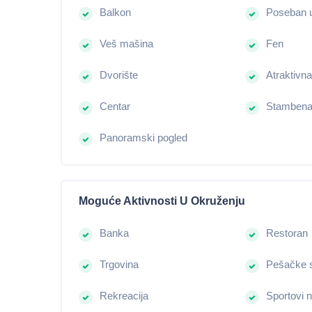
Balkon
Poseban 
Veš mašina
Fen
Dvorište
Atraktivna
Centar
Stambena
Panoramski pogled
Moguće Aktivnosti U Okruženju
Banka
Restoran
Trgovina
Pešačke 
Rekreacija
Sportovi n