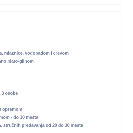
, mlaznice, vodopadom I crevom
no blato-glinom
a 3 osobe
om opremom
mom - do 30 mesta
, stručnih predavanja od 20 do 30 mesta