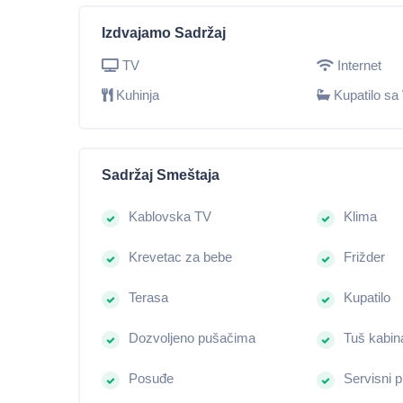
Izdvajamo Sadržaj
TV
Internet
Kuhinja
Kupatilo s
Sadržaj Smeštaja
Kablovska TV
Klima
Krevetac za bebe
Frižder
Terasa
Kupatilo
Dozvoljeno pušačima
Tuš kabin
Posuđe
Servisni p