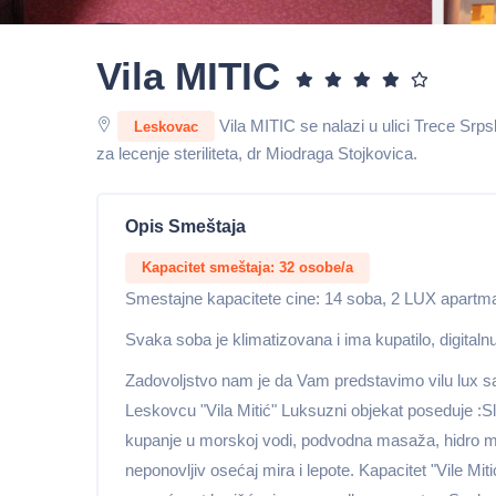
Vila MITIC
Vila MITIC se nalazi u ulici Trece Srps
Leskovac
za lecenje steriliteta, dr Miodraga Stojkovica.
Opis Smeštaja
Kapacitet smeštaja: 32 osobe/a
Smestajne kapacitete cine: 14 soba, 2 LUX apartma
Svaka soba je klimatizovana i ima kupatilo, digitalnu 
Zadovoljstvo nam je da Vam predstavimo vilu lux
Leskovcu "Vila Mitić" Luksuzni objekat poseduje :S
kupanje u morskoj vodi, podvodna masaža, hidro ma
neponovljiv osećaj mira i lepote. Kapacitet "Vile Mi