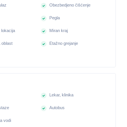
ulaz
Obezbedjeno čišćenje
Pegla
 lokacija
Miran kraj
 oblast
Etažno grejanje
Lekar, klinika
staze
Autobus
a vodi