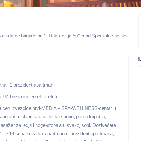
ke udarne brigade br. 1. Udaljena je 500m od Specijalne bolnice
na i 1 prezident apartman.
TV, bezicni internet, telefon.
 sa cetri zvezdice prvi-MEDIA – SPA-WELLNESS-centar u
lanu sobu, slanu saunu,finsku saunu, parno kupatilo,
sažer za ledja i noge-stopala u svakoj sobi. Doživećete
tić" je 14 soba i dva lux apartmana i prezident apartmana,