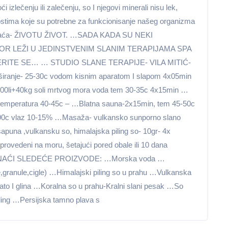
 izlečenju ili zalečenju, so I njegovi minerali nisu lek,
stima koje su potrebne za funkcionisanje našeg organizma
ja vraća- ŽIVOTU ŽIVOT. …SADA KADA SU NEKI
R LEŽI U JEDINSTVENIM SLANIM TERAPIJAMA SPA
RITE SE… … STUDIO SLANE TERAPIJE- VILA MITIĆ-
anje- 25-30c vodom kisnim aparatom I slapom 4x05min
0li+40kg soli mrtvog mora voda tem 30-35c 4x15min …
temperatura 40-45c – …Blatna sauna-2x15min, tem 45-50c
90c vlaz 10-15% …Masaža- vulkansko sunporno slano
sapuna ,vulkansku so, himalajska piling so- 10gr- 4x
provedeni na moru, šetajući pored obale ili 10 dana
 NAĆI SLEDEĆE PROIZVODE: …Morska voda …
e,granule,cigle) …Himalajski piling so u prahu …Vulkanska
to I glina …Koralna so u prahu-Kralni slani pesak …So
ling …Persijska tamno plava s