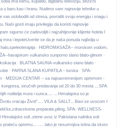
a ima klimu, kupatilo, digitalnu televiziju, bežični
ića u baru kao i hranu. Nudimo vam najnovije tehnike u
as osloboditi od stresa, povratiti svoju energiju i snagu i
 Naši gosti imaju privilegiju da koristi najnovije
am sigurno će zadovoljiti i najzahtjevnije klijente hotela I
 mira i lepoteUverite se da je naša ponuda najbolja u
halo,speleoterapija · HIDROMASAŽA-- morskom vodom,
A--havajskom vulkansko sunporno slano blato-glinom ·
sikacija · BLATNA SAUNA-vulkansko slano blato ·
osobe · PARNA SLANA KUPATILA – turska · SPA-
· MEDIJA CENTAR -- sa najsavremenijom opremom -
kongresa, stručnih predavanja od 20 do 30 mesta …SPA
ih roditelja mora i sunca…. …Himalajska so je
…“ Životu vraćaju Život”…. VILA & SALLT…Bavi se uvozom I
zmetičke,zdravstvene preparate,piling, SPA- WELLNESS-
imalajske soli ,stene uvoz iz Pakistana rudnika soli
mo prateću opremu… …. Iako je nesumnjiva istina da skoro