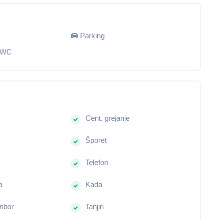
Parking
a WC
Cent. grejanje
Šporet
Telefon
a
Kada
ribor
Tanjiri