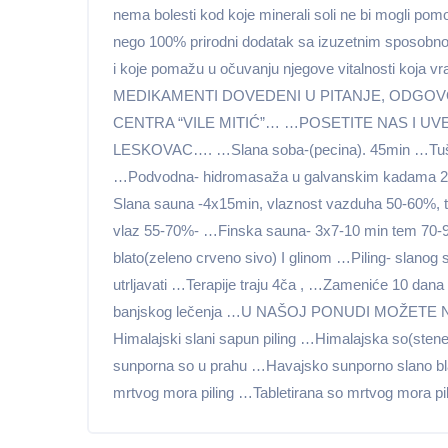
nema bolesti kod koje minerali soli ne bi mogli pomoći
nego 100% prirodni dodatak sa izuzetnim sposobno
i koje pomažu u očuvanju njegove vitalnosti ko
MEDIKAMENTI DOVEDENI U PITANJE, ODGOVO
CENTRA “VILE MITIĆ”… …POSETITE NAS I UVE
LESKOVAC…. …Slana soba-(pecina). 45min …Tušir
…Podvodna- hidromasaža u galvanskim kadama 20
Slana sauna -4x15min, vlaznost vazduha 50-60%, 
vlaz 55-70%- …Finska sauna- 3x7-10 min tem 70-
blato(zeleno crveno sivo) I glinom …Piling- slanog 
utrljavati …Terapije traju 4ča , …Zameniće 10 dana 
banjskog lečenja …U NAŠOJ PONUDI MOŽETE
Himalajski slani sapun piling …Himalajska so(sten
sunporna so u prahu …Havajsko sunporno slano bla
mrtvog mora piling …Tabletirana so mrtvog mora pi