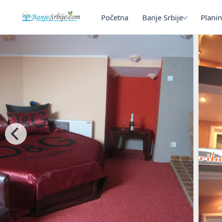
Početna
Banje Srbije
Planin