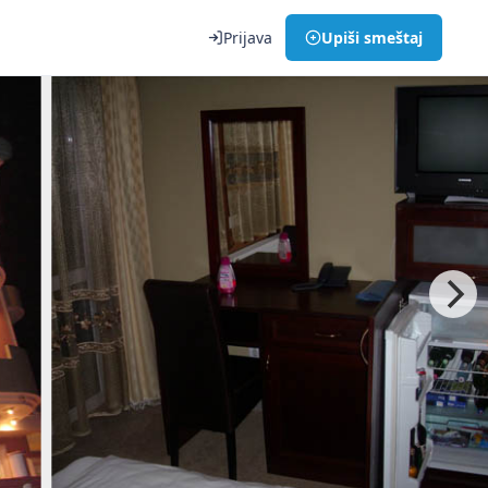
Prijava
Upiši smeštaj