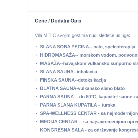
Cene / Dodatni Opis
Vila MITIC svojim gostima nudi sledece usluge:
· SLANA SOBA PECINA--
halo, speleoterapija
· HIDROMASAŽA--
morskom vodom, podvodna
· MASAŽA--
havajskom vulkansko sunporno sla
· SLANA SAUNA--
inhalacija
· FINSKA SAUNA--
detoksikacija
· BLATNA SAUNA-
vulkansko slano blato
· PARNA SAUNA --
do 80°C, kapacitet saune z
· PARNA SLANA KUPATILA –
turska
· SPA-WELLNESS CENTAR -
sa najmodernij
· MEDIJA CENTAR --
sa najsavremenijom opre
· KONGRESNA SALA -
za održavanje kongresa