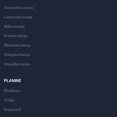
Jošanička banja
Lukovska banja
Niška banja
Prolom banja
Ribarska banja
Vranjska banja
Vrnjačka banja
PLANINE
Divčibare
Golija
Kopaonik