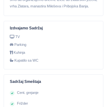
vrha Zlatara, manastira Mileševa i Pribojska Banja.
Izdvajamo Sadržaj
TV
Parking
Kuhinja
Kupatilo sa WC
Sadržaj Smeštaja
Cent. grejanje
Frižder