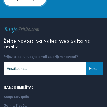
Želite Novosti Sa Našeg Web Sajta Na
Email?
Prijavite se, ukucajte email za prijem novosti?
Pošalji
BANJE SMEŠTAJ
Banja Koviljača
Gornja Trepča