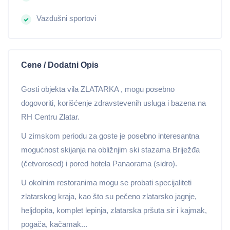
Vazdušni sportovi
Cene / Dodatni Opis
Gosti objekta vila ZLATARKA , mogu posebno
dogovoriti, korišćenje zdravstevenih usluga i bazena na
RH Centru Zlatar.
U zimskom periodu za goste je posebno interesantna
mogućnost skijanja na obližnjim ski stazama Briježđa
(četvorosed) i pored hotela Panaorama (sidro).
U okolnim restoranima mogu se probati specijaliteti
zlatarskog kraja, kao što su pečeno zlatarsko jagnje,
heljdopita, komplet lepinja, zlatarska pršuta sir i kajmak,
pogača, kačamak...