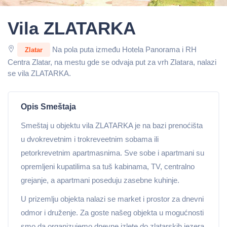
Vila ZLATARKA
Na pola puta između Hotela Panorama i RH
Zlatar
Centra Zlatar, na mestu gde se odvaja put za vrh Zlatara, nalazi
se vila ZLATARKA.
Opis Smeštaja
Smeštaj u objektu vila ZLATARKA je na bazi prenoćišta
u dvokrevetnim i trokreveetnim sobama ili
petorkrevetnim apartmasnima. Sve sobe i apartmani su
opremljeni kupatilima sa tuš kabinama, TV, centralno
grejanje, a apartmani poseduju zasebne kuhinje.
U prizemlju objekta nalazi se market i prostor za dnevni
odmor i druženje. Za goste našeg objekta u mogućnosti
smo da organizujemo dnevne izlete do zlatarskih jezera,