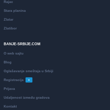
Rajac
Stara planina
Zlatar
Zlatibor
BANJE-SRBIJE.COM
O web sajtu
Blog
Oglašavanje smeštaja u Srbiji
Registracija
+
Prijava
Udaljenost između gradova
Kontakt