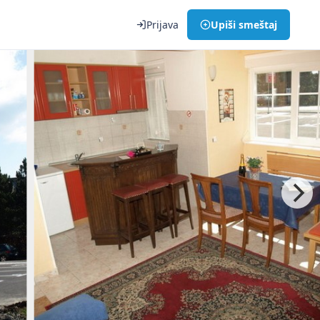
Prijava
Upiši smeštaj