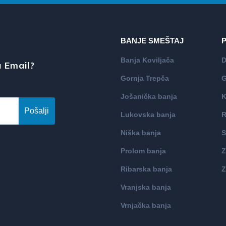
BANJE SMEŠTAJ
Banja Koviljača
D
 Email?
Gornja Trepča
G
Jošanička banja
K
Pošalji
Lukovska banja
R
Niška banja
S
Prolom banja
Z
Ribarska banja
Z
Vranjska banja
Vrnjačka banja