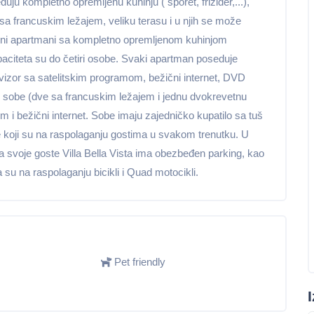
ju kompletno opremljenu kuhinju ( šporet, frižider,...),
a francuskim ležajem, veliku terasu i u njih se može
orni apartmani sa kompletno opremljenom kuhinjom
paciteta su do četiri osobe. Svaki apartman poseduje
vizor sa satelitskim programom, bežični internet, DVD
 tri sobe (dve sa francuskim ležajem i jednu dvokrevetnu
i bežični internet. Sobe imaju zajedničko kupatilo sa tuš
re koji su na raspolaganju gostima u svakom trenutku. U
a svoje goste Villa Bella Vista ima obezbeđen parking, kao
su na raspolaganju bicikli i Quad motocikli.
Pet friendly