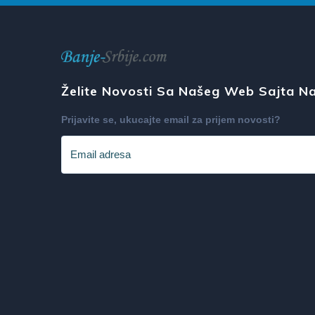
Želite Novosti Sa Našeg Web Sajta Na
Prijavite se, ukucajte email za prijem novosti?