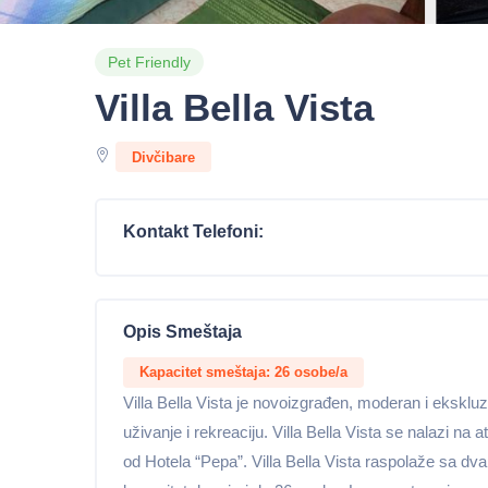
Pet Friendly
Villa Bella Vista
Divčibare
Kontakt Telefoni:
Opis Smeštaja
Kapacitet smeštaja: 26 osobe/a
Villa Bella Vista je novoizgrađen, moderan i ekskl
uživanje i rekreaciju. Villa Bella Vista se nalazi na 
od Hotela “Pepa”. Villa Bella Vista raspolaže sa dva