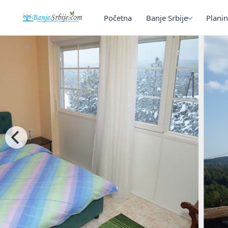
Početna
Banje Srbije
Planin