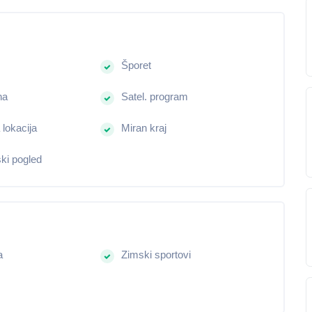
Šporet
na
Satel. program
 lokacija
Miran kraj
ki pogled
a
Zimski sportovi