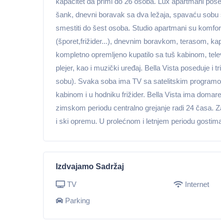
kapacitet da primi do 26 osoba. Lux apartmani posedu
šank, dnevni boravak sa dva ležaja, spavaću sobu s
smestiti do šest osoba. Studio apartmani su komf
(šporet,frižider...), dnevnim boravkom, terasom, ka
kompletno opremljeno kupatilo sa tuš kabinom, tele
plejer, kao i muzički uređaj. Bella Vista poseduje i
sobu). Svaka soba ima TV sa satelitskim programom 
kabinom i u hodniku frižider. Bella Vista ima doma
zimskom periodu centralno grejanje radi 24 časa. Z
i ski opremu. U prolećnom i letnjem periodu gostima 
Izdvajamo Sadržaj
TV
Internet
Parking