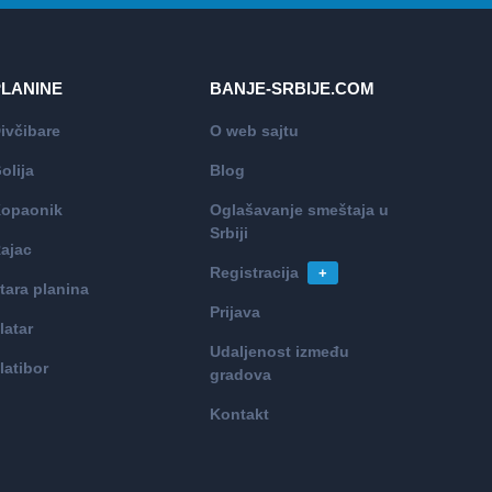
PLANINE
BANJE-SRBIJE.COM
ivčibare
O web sajtu
olija
Blog
opaonik
Oglašavanje smeštaja u
Srbiji
ajac
Registracija
+
tara planina
Prijava
latar
Udaljenost između
latibor
gradova
Kontakt