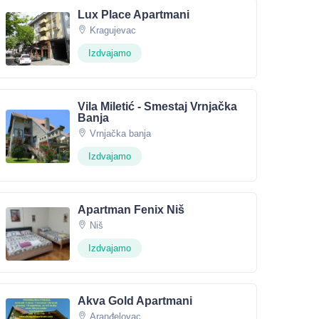
Lux Place Apartmani
Kragujevac
Izdvajamo
Vila Miletić - Smestaj Vrnjačka
Banja
Vrnjačka banja
Izdvajamo
Apartman Fenix Niš
Niš
Izdvajamo
Akva Gold Apartmani
Aranđelovac