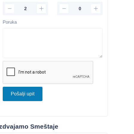
Poruka
Pošalji upit
Izdvajamo Smeštaje