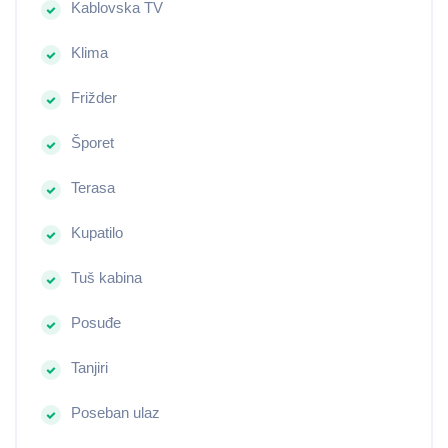
Kablovska TV
Klima
Frižder
Šporet
Terasa
Kupatilo
Tuš kabina
Posuđe
Tanjiri
Poseban ulaz