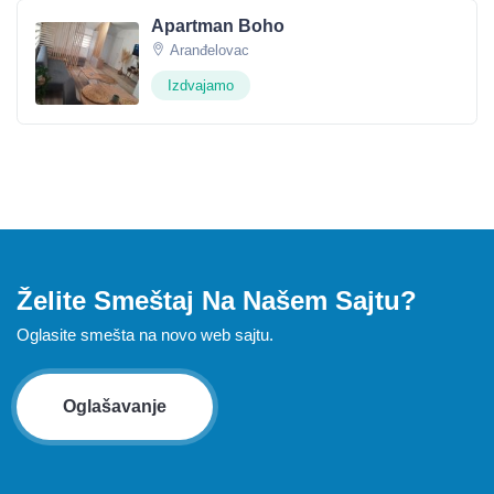
Apartman Boho
Aranđelovac
Izdvajamo
Želite Smeštaj Na Našem Sajtu?
Oglasite smešta na novo web sajtu.
Oglašavanje