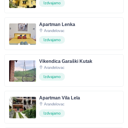
Izdvajamo
Apartman Lenka
Aranđelovac
Izdvajamo
Vikendica Garaški Kutak
Aranđelovac
Izdvajamo
Apartman Vila Lela
Aranđelovac
Izdvajamo