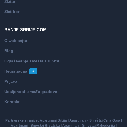
Zlatar
Zlatibor
BANJE-SRBIJE.COM
O web sajtu
Blog
Oglašavanje smeštaja u Srbiji
Registracija
+
Prijava
Udaljenost između gradova
Kontakt
Partnerske stranice:
Apartmani Srbija
|
Apartmani - Smeštaj Crna Gora
|
Apartmani - Smeštaj Hrvatska
|
Apartmani - Smeštaj Makedonija
|