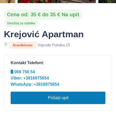
Cena od: 35 € do 35 € Na upit
Smeštaj za radnike
Krejović Apartman
Vojvode Putnika 15
Aranđelovac
Kontakt Telefoni:
069 756 54
Viber: +3816975654
WhatsApp: +3816975654
Pošalji upit