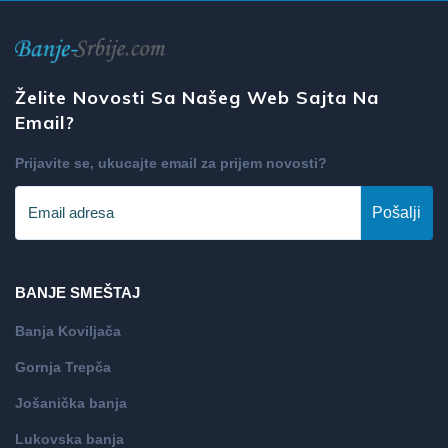
Želite Novosti Sa Našeg Web Sajta Na
Email?
Prijavite se, ukucajte email za prijem novosti?
Pošalji
BANJE SMEŠTAJ
Banja Koviljača
Gornja Trepča
Jošanička banja
Lukovska banja