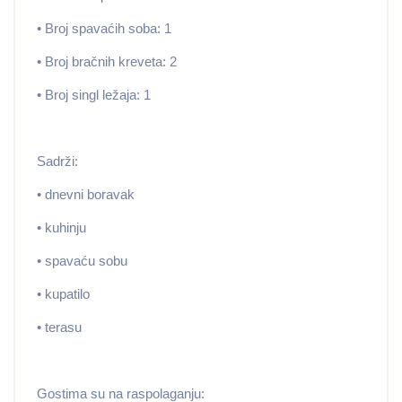
• Broj spavaćih soba: 1
• Broj bračnih kreveta: 2
• Broj singl ležaja: 1
Sadrži:
• dnevni boravak
• kuhinju
• spavaću sobu
• kupatilo
• terasu
Gostima su na raspolaganju: