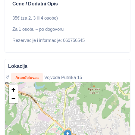
Cene / Dodatni Opis
35€ (za 2, 3 ili 4 osobe)
Za 1 osobu – po dogovoru
Rezervacije i informacije: 069756545
Lokacija
Vojvode Putnika 15
Aranđelovac
+
−