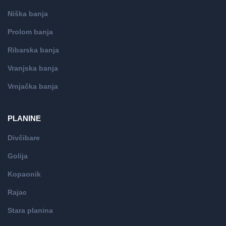
Niška banja
Prolom banja
Ribarska banja
Vranjska banja
Vrnjačka banja
PLANINE
Divčibare
Golija
Kopaonik
Rajac
Stara planina