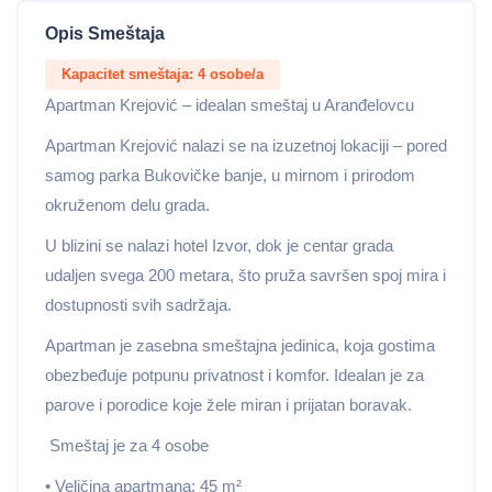
Opis Smeštaja
Kapacitet smeštaja: 4 osobe/a
Apartman Krejović – idealan smeštaj u Aranđelovcu
Apartman Krejović nalazi se na izuzetnoj lokaciji – pored
samog parka Bukovičke banje, u mirnom i prirodom
okruženom delu grada.
U blizini se nalazi hotel Izvor, dok je centar grada
udaljen svega 200 metara, što pruža savršen spoj mira i
dostupnosti svih sadržaja.
Apartman je zasebna smeštajna jedinica, koja gostima
obezbeđuje potpunu privatnost i komfor. Idealan je za
parove i porodice koje žele miran i prijatan boravak.
Smeštaj je za 4 osobe
• Veličina apartmana: 45 m²