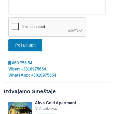
Pošalji upit
069 756 54
Viber: +3816975654
WhatsApp: +3816975654
Izdvajamo Smeštaje
Akva Gold Apartmani
Aranđelovac