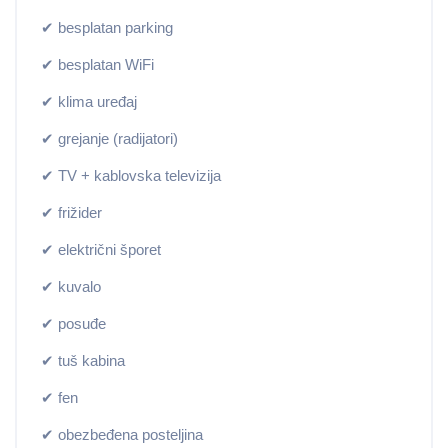
✔ besplatan parking
✔ besplatan WiFi
✔ klima uređaj
✔ grejanje (radijatori)
✔ TV + kablovska televizija
✔ frižider
✔ električni šporet
✔ kuvalo
✔ posuđe
✔ tuš kabina
✔ fen
✔ obezbeđena posteljina