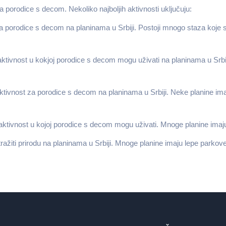
a porodice s decom. Nekoliko najboljih aktivnosti uključuju:
za porodice s decom na planinama u Srbiji. Postoji mnogo staza koje s
tivnost u kokjoj porodice s decom mogu uživati na planinama u Srbiji
ktivnost za porodice s decom na planinama u Srbiji. Neke planine ima
aktivnost u kojoj porodice s decom mogu uživati. Mnoge planine imaju 
ažiti prirodu na planinama u Srbiji. Mnoge planine imaju lepe parkove