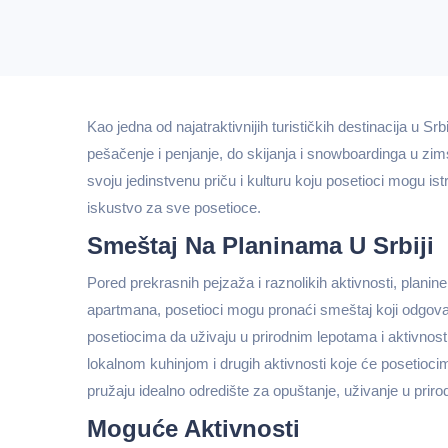
Kao jedna od najatraktivnijih turističkih destinacija u S
pešačenje i penjanje, do skijanja i snowboardinga u zims
svoju jedinstvenu priču i kulturu koju posetioci mogu is
iskustvo za sve posetioce.
Smeštaj Na Planinama U Srbiji
Pored prekrasnih pejzaža i raznolikih aktivnosti, planin
apartmana, posetioci mogu pronaći smeštaj koji odgovar
posetiocima da uživaju u prirodnim lepotama i aktivnost
lokalnom kuhinjom i drugih aktivnosti koje će posetioci
pružaju idealno odredište za opuštanje, uživanje u priro
Moguće Aktivnosti