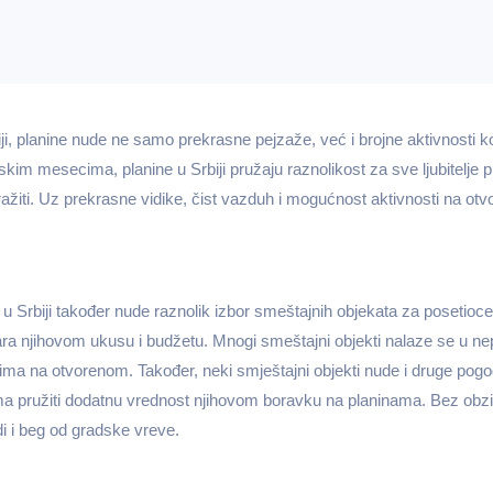
rbiji, planine nude ne samo prekrasne pejzaže, već i brojne aktivnosti 
kim mesecima, planine u Srbiji pružaju raznolikost za sve ljubitelje p
tražiti. Uz prekrasne vidike, čist vazduh i mogućnost aktivnosti na ot
e u Srbiji također nude raznolik izbor smeštajnih objekata za posetioce
a njihovom ukusu i budžetu. Mnogi smeštajni objekti nalaze se u nep
ima na otvorenom. Također, neki smještajni objekti nude i druge pogod
ma pružiti dodatnu vrednost njihovom boravku na planinama. Bez obzira
di i beg od gradske vreve.