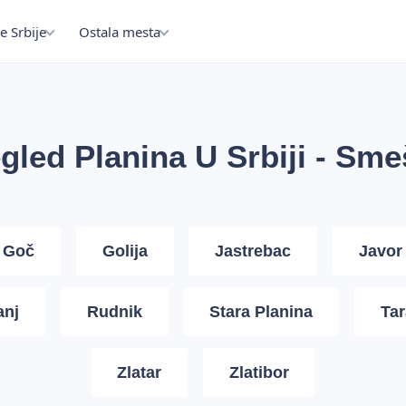
e Srbije
Ostala mesta
gled Planina U Srbiji - Sme
Goč
Golija
Jastrebac
Javor
anj
Rudnik
Stara Planina
Tar
Zlatar
Zlatibor