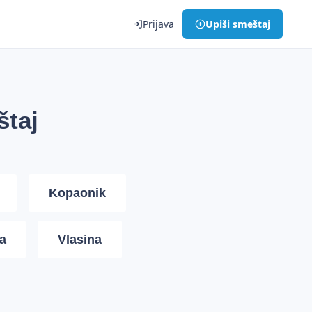
Prijava
Upiši smeštaj
štaj
Kopaonik
a
Vlasina