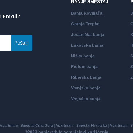
BANJE SMEŠTAJ
Banja Koviljača
D
 Email?
Gornja Trepča
G
Jošanička banja
K
Pošalji
Lukovska banja
R
Niška banja
S
Prolom banja
Z
Ribarska banja
Z
Vranjska banja
Vrnjačka banja
Apartmani - Smeštaj Crna Gora
|
Apartmani - Smeštaj Hrvatska
|
Apartmani - 
©2023 banje-srbije.com
Uslovi korišćenja