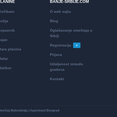
PLANINE
BANJE-SRBIJE.COM
ivčibare
O web sajtu
olija
Blog
opaonik
Oglašavanje smeštaja u
Srbiji
ajac
Registracija
+
tara planina
Prijava
latar
Udaljenost između
latibor
gradova
Kontakt
Smeštaj Makedonija
|
Apartmani Beograd