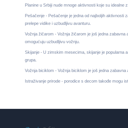
Planine u Srbiji nude mnoge aktivnosti koje su idealne z
Pešačenje - Pešačenje je jedna od najboljih aktivnosti 
prelepe vidike i uzbudljivu avanturu.
Vožnja žičarom - Vožnja žičarom je još jedna zabavna ak
omogućuju uzbudljivu vožnju.
Skijanje - U zimskim mesecima, skijanje je popularna a
grupa.
Vožnja biciklom - Vožnja biciklom je još jedna zabavna 
Istraživanje prirode - porodice s decom takođe mogu istr