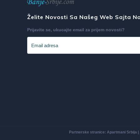
Želite Novosti Sa Našeg Web Sajta Na
Prijavite se, ukucajte email za prijem novosti?
Partnerske stranice:
Apartmani Srbija
|