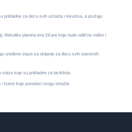
u prikladne za decu svih uzrasta i iskustva, a pružaju
. Nekoliko planina ima žičare koje nude odlične vidike i
ju uređene staze za skijanje za decu svih starosnih
staze koje su prikladne za bicikliste.
 i šume koje posetioci mogu istražiti.