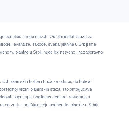
koje posetioci mogu uživati. Od planinskih staza za
rirode i avanture. Takođe, svaka planina u Srbiji ima
vorenom, planine u Srbiji nude jedinstveno i nezaboravno
. Od planinskih koliba i kuća za odmor, do hotela i
osrednoj blizini planinskih staza, što omogućava
nosti, poput spa i wellness centara, restorana s
 na vrstu smještaja koju odaberete, planine u Srbiji