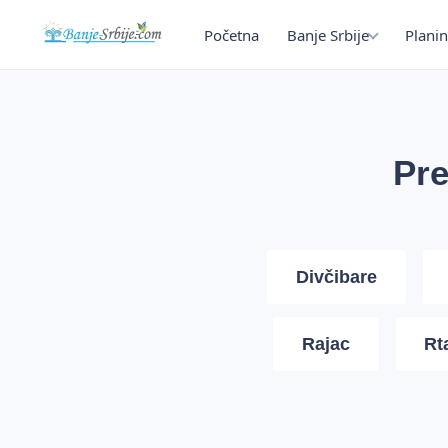
Početna
Banje Srbije
Planin
Pre
Divčibare
Rajac
Rt